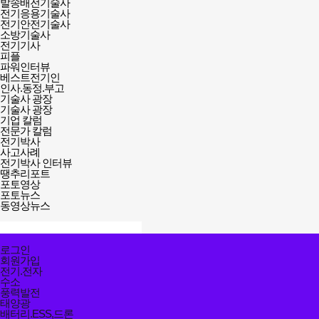
발송배전기술사
전기응용기술사
전기안전기술사
소방기술사
전기기사
피플
파워인터뷰
베스트전기인
인사.동정.부고
기술사 광장
기술사 광장
기업 칼럼
전문가 칼럼
전기박사
사고사례
전기박사 인터뷰
땡추리포트
포토영상
포토뉴스
동영상뉴스
검색창
열기/
검색
닫기
전체메뉴
로그인
닫기
회원가입
전기.전자
수소
풍력발전
태양광
배터리.ESS,드론