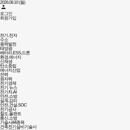
2026.08.10 (월)
person
로그인
회원가입
대한민국전기인의
전기박사신문
전체메뉴
전기.전자
열기/
수소
닫기
풍력발전
태양광
배터리.ESS,드론
환경.에너지
신재생
탄소중립
에너지산업
전력
원자력
전기경제
전기 뉴스
전기차.AI
안전.소방
설계.감리
안전.건설.SOC
전기공사
철도.플랜트
통신.소방
기술사84종목
건축전기설비기술사