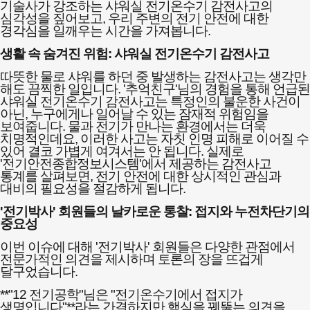
기술사가 강조하는 샤워실 전기온수기 감전사고의
심각성을 짚어보고, 우리 주변의 전기 안전에 대한
경각심을 일깨우는 시간을 가져봅니다.
생활 속 숨겨진 위험: 샤워실 전기온수기 감전사고
따뜻한 물로 샤워를 하던 중 발생하는 감전사고는 생각만
해도 끔찍한 일입니다. '추억친구'님의 경험을 통해 언급된
샤워실 전기온수기 감전사고는 특정인의 불운한 사건이
아닌, 누구에게나 일어날 수 있는 잠재적 위험임을
보여줍니다. 물과 전기가 만나는 환경에서는 더욱
치명적인데요, 이러한 사고는 자칫 인명 피해로 이어질 수
있어 결코 가볍게 여겨서는 안 됩니다. 실제로
'전기안전종합정보시스템'에서 제공하는 감전사고
통계를 살펴보면, 전기 안전에 대한 상시적인 관심과
대비의 필요성을 절감하게 됩니다.
'전기박사' 회원들의 날카로운 통찰: 접지와 누전차단기의
중요성
이번 이슈에 대해 '전기박사' 회원들은 다양한 관점에서
전문가적인 의견을 제시하며 토론의 장을 뜨겁게
달구었습니다.
**"12 전기공학"님은 "전기온수기에서 접지가
생명입니다"**라는 간결하지만 핵심을 꿰뚫는 의견을