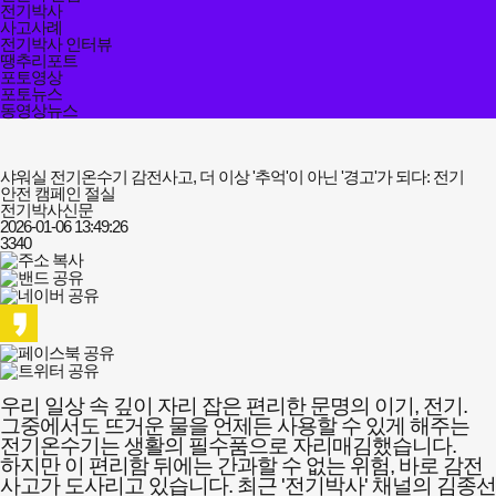
전기박사
사고사례
전기박사 인터뷰
땡추리포트
포토영상
포토뉴스
동영상뉴스
샤워실 전기온수기 감전사고, 더 이상 '추억'이 아닌 '경고'가 되다: 전기
안전 캠페인 절실
전기박사신문
2026-01-06 13:49:26
3340
우리 일상 속 깊이 자리 잡은 편리한 문명의 이기, 전기.
그중에서도 뜨거운 물을 언제든 사용할 수 있게 해주는
전기온수기는 생활의 필수품으로 자리매김했습니다.
하지만 이 편리함 뒤에는 간과할 수 없는 위험, 바로 감전
사고가 도사리고 있습니다. 최근 '전기박사' 채널의 김종선