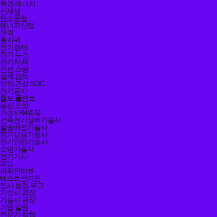
환경.에너지
신재생
탄소중립
에너지산업
전력
원자력
전기경제
전기 뉴스
전기차.AI
안전.소방
설계.감리
안전.건설.SOC
전기공사
철도.플랜트
통신.소방
기술사84종목
건축전기설비기술사
발송배전기술사
전기응용기술사
전기안전기술사
소방기술사
전기기사
피플
파워인터뷰
베스트전기인
인사.동정.부고
기술사 광장
기술사 광장
기업 칼럼
전문가 칼럼