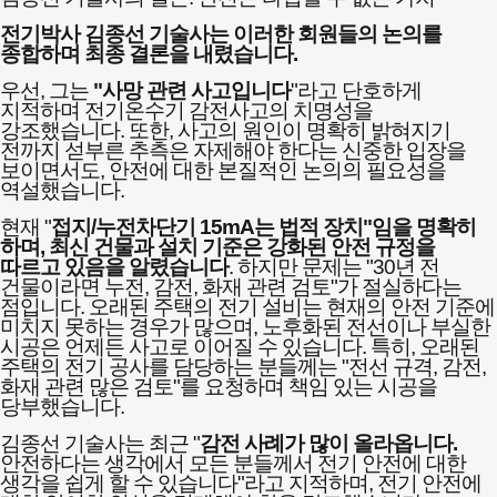
전기박사 김종선 기술사는 이러한 회원들의 논의를
종합하며 최종 결론을 내렸습니다.
우선, 그는
"사망 관련 사고입니다
"라고 단호하게
지적하며 전기온수기 감전사고의 치명성을
강조했습니다. 또한, 사고의 원인이 명확히 밝혀지기
전까지 섣부른 추측은 자제해야 한다는 신중한 입장을
보이면서도, 안전에 대한 본질적인 논의의 필요성을
역설했습니다.
현재 "
접지/누전차단기 15mA는 법적 장치"임을 명확히
하며, 최신 건물과 설치 기준은 강화된 안전 규정을
따르고 있음을 알렸습니다
. 하지만 문제는 "30년 전
건물이라면 누전, 감전, 화재 관련 검토"가 절실하다는
점입니다. 오래된 주택의 전기 설비는 현재의 안전 기준에
미치지 못하는 경우가 많으며, 노후화된 전선이나 부실한
시공은 언제든 사고로 이어질 수 있습니다. 특히, 오래된
주택의 전기 공사를 담당하는 분들께는 "전선 규격, 감전,
화재 관련 많은 검토"를 요청하며 책임 있는 시공을
당부했습니다.
김종선 기술사는 최근 "
감전 사례가 많이 올라옵니다.
안전하다는 생각에서 모든 분들께서 전기 안전에 대한
생각을 쉽게 할 수 있습니다"라고 지적하며, 전기 안전에