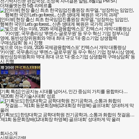
전기박사신문 편집국장, 조성욱 자녀결혼 알림, 8월1일 PM 5시
더채플엣논현 5층 라메르홀
[인터뷰] 현장 출신 최초 한국임업진흥원장 최무열, “성장하는 임업인,
행복한 국민! Let's go forest... 산촌 생태계 복원은 국가적 과제”
빛으로 여는 미래, ‘2026 국제광융합엑스포’ 킨텍스서 개막 대통령상
‘카이엠’, 국무총리상 ‘루멘스·글로우원’ 등 우수 혁신 기업 정부시상 영예,
동반성장위원회와 역대 최대 규모 ‘대·중소기업 상생협력 구매상담회’ 동
시 진행
[기획 특집] 인공지능 시대를 넘어서, 인간 중심의 가치를 융합하다…
'제20회 전국기술사대회' 성료
[기획보도] 한양대학교 공학대학원 전기공학과, 소통과 화합의 첫걸음…
'제1회 동문회장배(12대회장 하영복) 골프대회' 성대하게 막 올려
대한민국전기인의
회사소개
전기박사신문
신문윤리강령