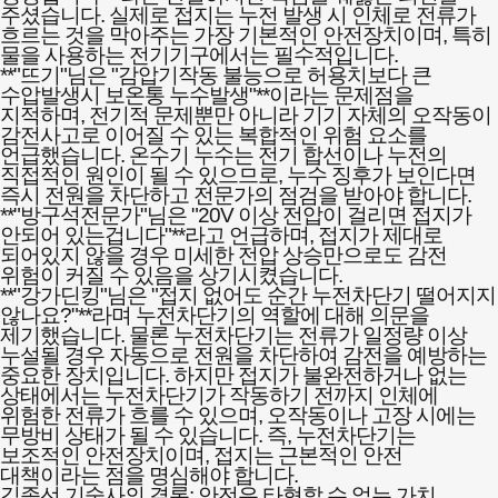
주셨습니다. 실제로 접지는 누전 발생 시 인체로 전류가
흐르는 것을 막아주는 가장 기본적인 안전장치이며, 특히
물을 사용하는 전기기구에서는 필수적입니다.
**"뜨기"님은 "감압기작동 불능으로 허용치보다 큰
수압발생시 보온통 누수발생"**이라는 문제점을
지적하며, 전기적 문제뿐만 아니라 기기 자체의 오작동이
감전사고로 이어질 수 있는 복합적인 위험 요소를
언급했습니다. 온수기 누수는 전기 합선이나 누전의
직접적인 원인이 될 수 있으므로, 누수 징후가 보인다면
즉시 전원을 차단하고 전문가의 점검을 받아야 합니다.
**"방구석전문가"님은 "20V 이상 전압이 걸리면 접지가
안되어 있는겁니다"**라고 언급하며, 접지가 제대로
되어있지 않을 경우 미세한 전압 상승만으로도 감전
위험이 커질 수 있음을 상기시켰습니다.
**"강가딘킹"님은 "접지 없어도 순간 누전차단기 떨어지지
않나요?"**라며 누전차단기의 역할에 대해 의문을
제기했습니다. 물론 누전차단기는 전류가 일정량 이상
누설될 경우 자동으로 전원을 차단하여 감전을 예방하는
중요한 장치입니다. 하지만 접지가 불완전하거나 없는
상태에서는 누전차단기가 작동하기 전까지 인체에
위험한 전류가 흐를 수 있으며, 오작동이나 고장 시에는
무방비 상태가 될 수 있습니다. 즉, 누전차단기는
보조적인 안전장치이며, 접지는 근본적인 안전
대책이라는 점을 명심해야 합니다.
김종선 기술사의 결론: 안전은 타협할 수 없는 가치