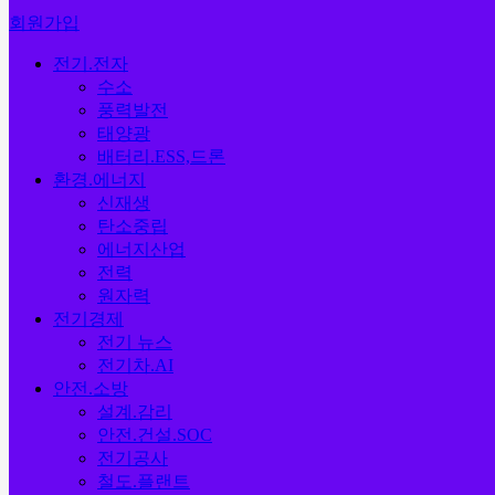
회원가입
전기.전자
수소
풍력발전
태양광
배터리.ESS,드론
환경.에너지
신재생
탄소중립
에너지산업
전력
원자력
전기경제
전기 뉴스
전기차.AI
안전.소방
설계.감리
안전.건설.SOC
전기공사
철도.플랜트