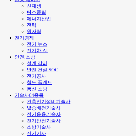
신재생
탄소중립
에너지산업
전력
원자력
전기경제
전기 뉴스
전기차.AI
안전.소방
설계.감리
안전.건설.SOC
전기공사
철도.플랜트
통신.소방
기술사84종목
건축전기설비기술사
발송배전기술사
전기응용기술사
전기안전기술사
소방기술사
전기기사