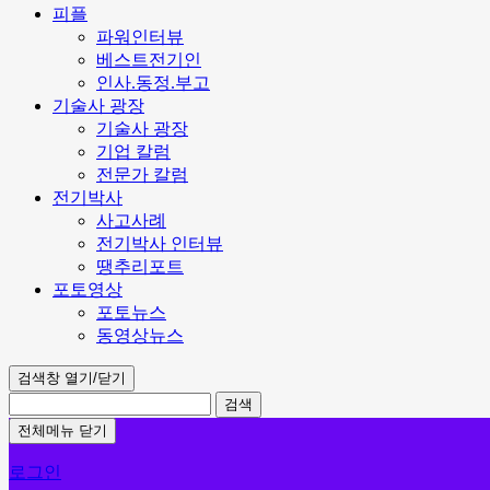
피플
파워인터뷰
베스트전기인
인사.동정.부고
기술사 광장
기술사 광장
기업 칼럼
전문가 칼럼
전기박사
사고사례
전기박사 인터뷰
땡추리포트
포토영상
포토뉴스
동영상뉴스
검색창 열기/닫기
검색
전체메뉴 닫기
로그인