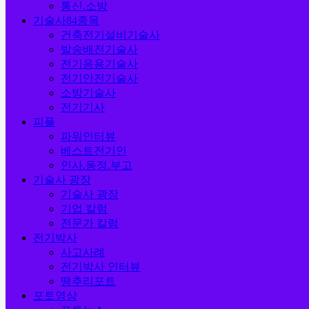
통신.소방
기술사84종목
건축전기설비기술사
발송배전기술사
전기응용기술사
전기안전기술사
소방기술사
전기기사
피플
파워인터뷰
베스트전기인
인사.동정.부고
기술사 광장
기술사 광장
기업 칼럼
전문가 칼럼
전기박사
사고사례
전기박사 인터뷰
땡추리포트
포토영상