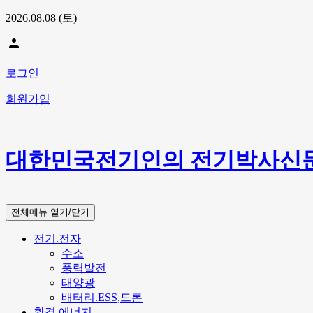
2026.08.08 (토)
person
로그인
회원가입
대한민국전기인의 전기박사신
전체메뉴 열기/닫기
전기.전자
수소
풍력발전
태양광
배터리.ESS,드론
환경.에너지