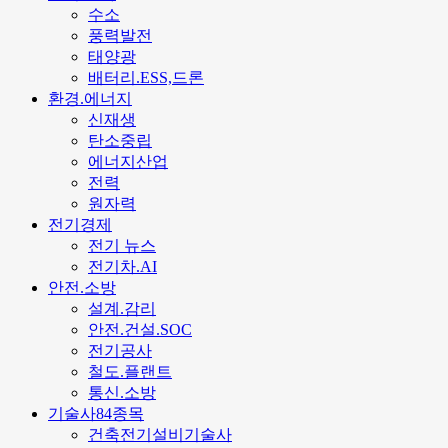
수소
풍력발전
태양광
배터리.ESS,드론
환경.에너지
신재생
탄소중립
에너지산업
전력
원자력
전기경제
전기 뉴스
전기차.AI
안전.소방
설계.감리
안전.건설.SOC
전기공사
철도.플랜트
통신.소방
기술사84종목
건축전기설비기술사