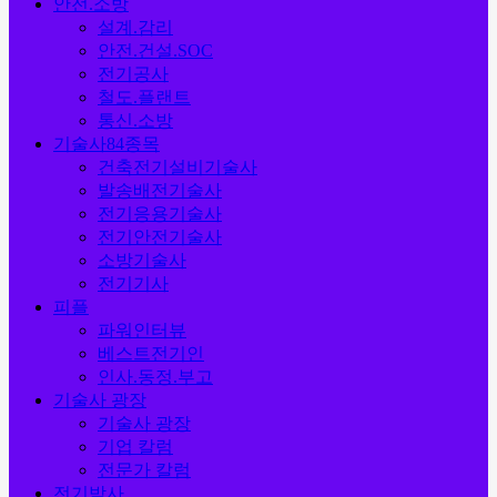
안전.소방
설계.감리
안전.건설.SOC
전기공사
철도.플랜트
통신.소방
기술사84종목
건축전기설비기술사
발송배전기술사
전기응용기술사
전기안전기술사
소방기술사
전기기사
피플
파워인터뷰
베스트전기인
인사.동정.부고
기술사 광장
기술사 광장
기업 칼럼
전문가 칼럼
전기박사