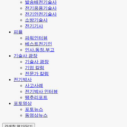
발송배전기술사
전기응용기술사
전기안전기술사
소방기술사
전기기사
피플
파워인터뷰
베스트전기인
인사.동정.부고
기술사 광장
기술사 광장
기업 칼럼
전문가 칼럼
전기박사
사고사례
전기박사 인터뷰
땡추리포트
포토영상
포토뉴스
동영상뉴스
검색창 열기/닫기