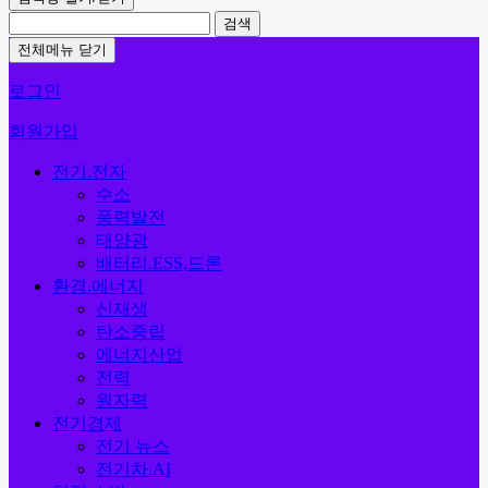
검색
전체메뉴 닫기
로그인
회원가입
전기.전자
수소
풍력발전
태양광
배터리.ESS,드론
환경.에너지
신재생
탄소중립
에너지산업
전력
원자력
전기경제
전기 뉴스
전기차.AI