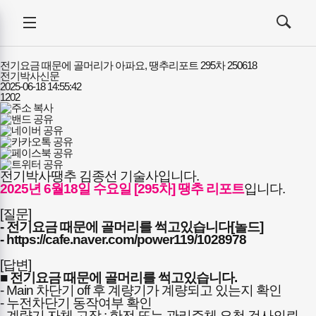
대한민국전기인의
전체메뉴
전기박사신문
검색
메뉴
열기/
열기/
닫기
닫기
전기요금 때문에 골머리가 아파요, 땡추리포트 295차 250618
전기박사신문
2025-06-18 14:55:42
1202
전기박사땡추 김종선 기술사입니다.
2025년 6월18일 수요일 [295차] 땡추 리포트
입니다.
[질문]
- 전기요금 때문에 골머리를 썩고있습니다[놀드]
-
https://cafe.naver.com/power119/1028978
[답변]
■ 전기요금 때문에 골머리를 썩고있습니다.
- Main 차단기 off 후 계량기가 계량되고 있는지 확인
- 누전차단기 동작여부 확인
- 계량기 자체 고장 : 한전 또는 관리주체 요청 검사의뢰