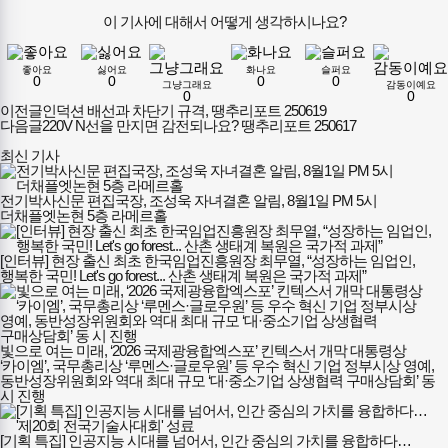
이 기사에 대해서 어떻게 생각하시나요?
좋아요
싫어요
화나요
슬퍼요
0
0
0
0
그냥그래요
감동이예요
0
0
이전글
인덕션 배선과 차단기 규격, 땡추리포트 250619
다음글
220V N선을 만지면 감전되나요? 땡추리포트 250617
최신 기사
전기박사신문 편집국장, 조성욱 자녀결혼 알림, 8월1일 PM 5시
더채플엣논현 5층 라메르홀
[인터뷰] 현장 출신 최초 한국임업진흥원장 최무열, “성장하는 임업인,
행복한 국민! Let's go forest... 산촌 생태계 복원은 국가적 과제”
빛으로 여는 미래, ‘2026 국제광융합엑스포’ 킨텍스서 개막 대통령상
‘카이엠’, 국무총리상 ‘루멘스·글로우원’ 등 우수 혁신 기업 정부시상 영예,
동반성장위원회와 역대 최대 규모 ‘대·중소기업 상생협력 구매상담회’ 동
시 진행
[기획 특집] 인공지능 시대를 넘어서, 인간 중심의 가치를 융합하다…