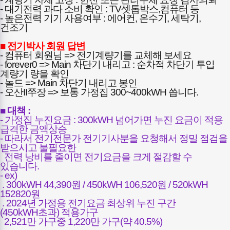
- 대기전력 과다 소비 확인 : TV셋톱박스,컴퓨터 등
- 높은전력 기기 사용여부 : 에어컨, 온수기, 세탁기,
건조기
■ 전기박사 회원 답변
- 컴퓨터 회원님 => 전기계량기를 교체해 보세요
- forever0 => Main 차단기 내리고 : 순차적 차단기 투입
계량기 량을 확인
- 놀드 => Main 차단기 내리고 봉인
- 오산II쭈장 => 보통 가정집 300~400kWH 씁니다.
■ 대책 :
- 가정집 누진요금 : 300kWH 넘어가면 누진 요금이 적용
급격한 금액상승
- 따라서 전기전문가 전기기사분을 요청해서 정밀 점검을
받으시고 불필요한
전력 낭비를 줄이면 전기요금을 크게 절감할 수
있습니다.
- ex)
. 300kWH 44,390원 / 450kWH 106,520원 / 520kWH
152820원
. 2024년 가정용 전기요금 최상위 누진 구간
(450kWH초과) 적용가구
2,521만 가구중 1,220만 가구(약 40.5%)