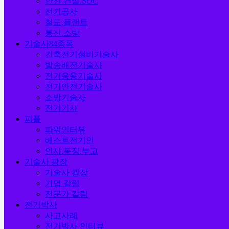
안전.건설.SOC
전기공사
철도.플랜트
통신.소방
기술사84종목
건축전기설비기술사
발송배전기술사
전기응용기술사
전기안전기술사
소방기술사
전기기사
피플
파워인터뷰
베스트전기인
인사.동정.부고
기술사 광장
기술사 광장
기업 칼럼
전문가 칼럼
전기박사
사고사례
전기박사 인터뷰