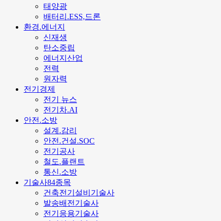
태양광
배터리.ESS,드론
환경.에너지
신재생
탄소중립
에너지산업
전력
원자력
전기경제
전기 뉴스
전기차.AI
안전.소방
설계.감리
안전.건설.SOC
전기공사
철도.플랜트
통신.소방
기술사84종목
건축전기설비기술사
발송배전기술사
전기응용기술사