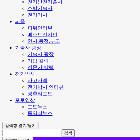
전기안전기술사
소방기술사
전기기사
피플
파워인터뷰
베스트전기인
인사.동정.부고
기술사 광장
기술사 광장
기업 칼럼
전문가 칼럼
전기박사
사고사례
전기박사 인터뷰
땡추리포트
포토영상
포토뉴스
동영상뉴스
검색창 열기/닫기
검색