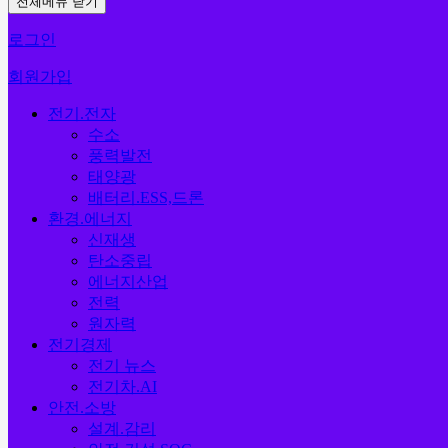
전체메뉴 닫기
로그인
회원가입
전기.전자
수소
풍력발전
태양광
배터리.ESS,드론
환경.에너지
신재생
탄소중립
에너지산업
전력
원자력
전기경제
전기 뉴스
전기차.AI
안전.소방
설계.감리