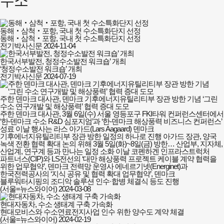
수소
동해‧삼척‧포항, 국내 첫 수소특화단지 선정
동해‧삼척‧포항, 국내 첫 수소특화단지 선정
전기박사신문
2024-11-04
한국서부발전, 청정수소발전 워크숍’ 개최
‘청정수소발전 워크숍’ 개최
전기박사신문
2024-07-19
주한 덴마크 대사관, 덴마크 기후에너지유틸리티부 장관 방한 기념 ‘그린
수소 연구개발 및 해상풍력’ 협력 증대 도모
주한 덴마크 대사관, 3월 6일(수) 서울 영등포구 FKI타워 컨퍼런스센터에서
‘한-덴마크 수소 R&D 심포지엄’과 ‘한-덴마크 해상풍력 비즈니스 컨퍼런스’
성료 이날 행사는 라스 아가드(Lars Aagaard) 덴마크
기후에너지유틸리티부 장관 방한 일정의 하나로 진행 아가드 장관, 양국
녹색 전환 협력 확대 논의 위해 3월 5일(화)~8일(금) 방한… 산업부, 지자체,
산업계, 연구계 등과 만나는 일정 소화 이날 코펜하겐 인프라스트럭처
파트너스(CIP)와 LS전선의 ‘대만 해상풍력 프로젝트 케이블 계약 협력을
위한 업무협약’, 덴마크 전력망 운영사 에네르기넷(Energinet)과
한국전력공사의 ‘지식 공유 및 협력 확대 업무협약’, 덴마크
블루워터시핑의 조디악 솔루션 인수·합병 체결식 등도 진행
(서울=뉴스와이어)
2024-03-08
현대자동차, 수소 생태계 구축 가속화
현대모비스와 수소연료전지사업 인수 위한 양수도 계약 체결
(서울=뉴스와이어)
2024-02-19