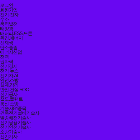
닫기
전체메뉴
로그인
닫기
회원가입
전기.전자
수소
풍력발전
태양광
배터리.ESS,드론
환경.에너지
신재생
탄소중립
에너지산업
전력
원자력
전기경제
전기 뉴스
전기차.AI
안전.소방
설계.감리
안전.건설.SOC
전기공사
철도.플랜트
통신.소방
기술사84종목
건축전기설비기술사
발송배전기술사
전기응용기술사
전기안전기술사
소방기술사
전기기사