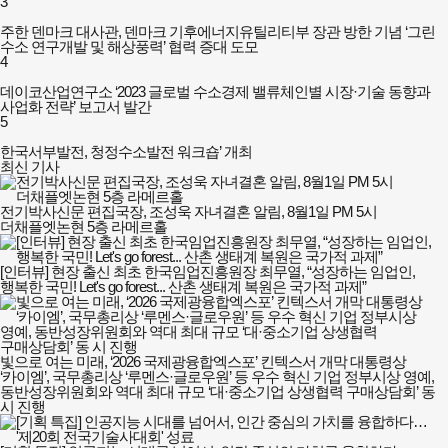
3
주한 덴마크 대사관, 덴마크 기후에너지유틸리티부 장관 방한 기념 ‘그린
수소 연구개발 및 해상풍력’ 협력 증대 도모
4
데이코산업연구소 ‘2023 글로벌 수소경제 밸류체인별 시장·기술 동향과
사업화 전략’ 보고서 발간
5
한국서부발전, 청정수소발전 워크숍’ 개최
최신 기사
전기박사신문 편집국장, 조성욱 자녀결혼 알림, 8월1일 PM 5시
더채플엣논현 5층 라메르홀
[인터뷰] 현장 출신 최초 한국임업진흥원장 최무열, “성장하는 임업인,
행복한 국민! Let's go forest... 산촌 생태계 복원은 국가적 과제”
빛으로 여는 미래, ‘2026 국제광융합엑스포’ 킨텍스서 개막 대통령상
‘카이엠’, 국무총리상 ‘루멘스·글로우원’ 등 우수 혁신 기업 정부시상 영예,
동반성장위원회와 역대 최대 규모 ‘대·중소기업 상생협력 구매상담회’ 동
시 진행