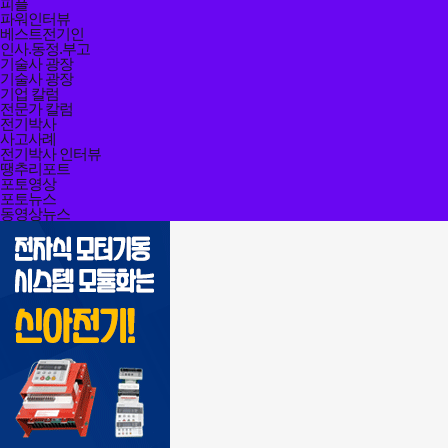
피플
파워인터뷰
베스트전기인
인사.동정.부고
기술사 광장
기술사 광장
기업 칼럼
전문가 칼럼
전기박사
사고사례
전기박사 인터뷰
땡추리포트
포토영상
포토뉴스
동영상뉴스