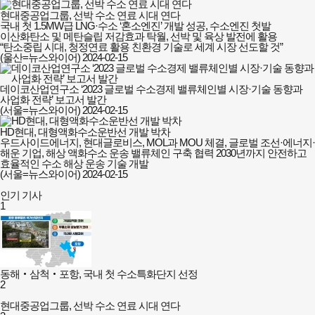
현대중공업그룹, 선박 수소 연료 시대 연다
국내 첫 1.5MW급 LNG·수소 ‘혼소엔진’ 개발 성공, 수소엔진 첫발
이산화탄소 및 메탄슬립 저감효과 탁월, 선박 및 육상 발전에 활용
“탄소중립 시대, 청정연료 활용 친환경 기술로 세계 시장 선도할 것”
(울산=뉴스와이어)
2024-02-15
데이코산업연구소 ‘2023 글로벌 수소경제 밸류체인별 시장·기술 동향과
사업화 전략’ 보고서 발간
(서울=뉴스와이어)
2024-02-15
HD현대, 대형액화수소운반선 개발 박차
우드사이드에너지, 현대글로비스, MOL과 MOU 체결, 글로벌 조선·에너지·
해운 기업, 해상 액화수소 운송 밸류체인 구축 협력 2030년까지 안전하고
효율적인 수소 해상 운송 기술 개발
(서울=뉴스와이어)
2024-02-15
인기 기사
1
동해‧삼척‧포항, 국내 첫 수소특화단지 선정
2
현대중공업그룹, 선박 수소 연료 시대 연다