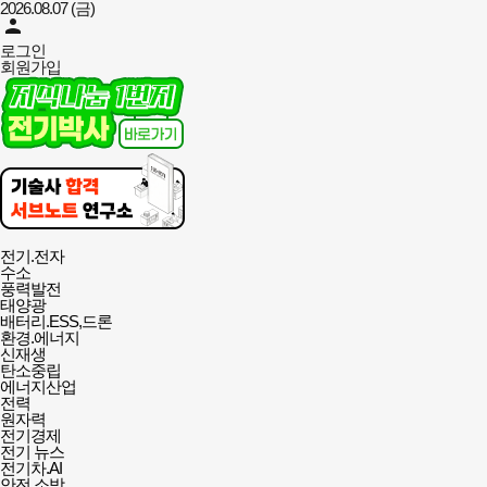
2026.08.07 (금)
person
로그인
회원가입
대한민국전기인의
전기박사신문
전체메뉴
전기.전자
열기/
수소
닫기
풍력발전
태양광
배터리.ESS,드론
환경.에너지
신재생
탄소중립
에너지산업
전력
원자력
전기경제
전기 뉴스
전기차.AI
안전.소방