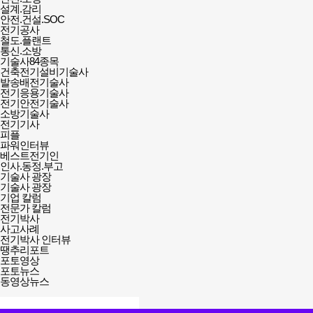
설계.감리
안전.건설.SOC
전기공사
철도.플랜트
통신.소방
기술사84종목
건축전기설비기술사
발송배전기술사
전기응용기술사
전기안전기술사
소방기술사
전기기사
피플
파워인터뷰
베스트전기인
인사.동정.부고
기술사 광장
기술사 광장
기업 칼럼
전문가 칼럼
전기박사
사고사례
전기박사 인터뷰
땡추리포트
포토영상
포토뉴스
동영상뉴스
검색창
열기/
검색